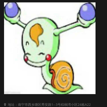
地址：南宁市西乡塘区秀安路1--3号棕榈湾小区24栋A22